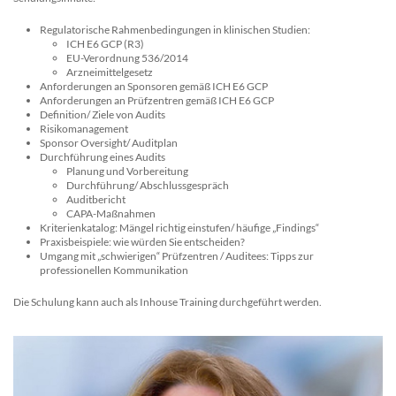
Regulatorische Rahmenbedingungen in klinischen Studien:
ICH E6 GCP (R3)
EU-Verordnung 536/2014
Arzneimittelgesetz
Anforderungen an Sponsoren gemäß ICH E6 GCP
Anforderungen an Prüfzentren gemäß ICH E6 GCP
Definition/ Ziele von Audits
Risikomanagement
Sponsor Oversight/ Auditplan
Durchführung eines Audits
Planung und Vorbereitung
Durchführung/ Abschlussgespräch
Auditbericht
CAPA-Maßnahmen
Kriterienkatalog: Mängel richtig einstufen/ häufige „Findings“
Praxisbeispiele: wie würden Sie entscheiden?
Umgang mit „schwierigen“ Prüfzentren / Auditees: Tipps zur
professionellen Kommunikation
Die Schulung kann auch als Inhouse Training durchgeführt werden.