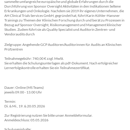
sammelte umfangreiche europäische und globale Erfahrungen durch die
Durchführung von Sponsor Oversight Aktivitäten in den Indikationen Seltene
Erkrankungen und Onkologie. Nachdem sie 2019 ihr eigenes Unternehmen, die
AH Clinical Trials Services GmbH, gegründet hat, führt Karin Köhler-Hansner
Trainings zu Themen der Klinischen Forschung durch und berät zu Prozessen in
Bezug auf Sponsor Oversight, Risikomanagement und Management klinischer
Studien. Zudem führt sie als Quality Specialist und Auditorin Zentren- und
Vendoraudits durch
Zielgruppe: Angehende GCP Auditoren/Auditorinnen für Audits an Klinischen
Prüfzentren
Teilnahmegebühr: 740,00 € zzgl. MwSt.
Sie erhalten die Schulungsunterlagen als pdf-Dokument. Nach erfolgreicher
Lernerfolgskontrolle erhalten Sie ein Teilnahmezertifikat.
Dauer: Online (MS Teams)
jeweils 09.00 - 13.00 Uhr
Termin:
Di. & Mi., 19. & 20.05.2026
Zur Registrierung nutzen Sie bitte unser Anmeldeformular.
Anmeldeschluss: 05.05.2026
Schulungsinhalte: