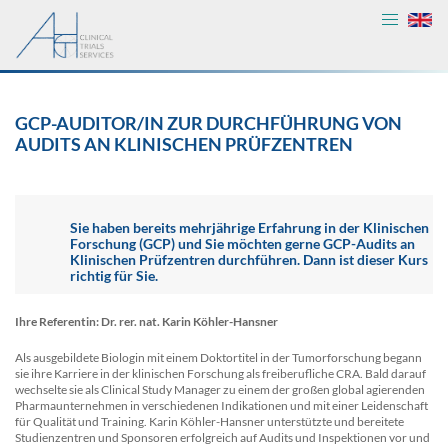
GCP-AUDITOR/IN ZUR DURCHFÜHRUNG VON
AUDITS AN KLINISCHEN PRÜFZENTREN
Sie haben bereits mehrjährige Erfahrung in der Klinischen
Forschung (GCP) und Sie möchten gerne GCP-Audits an
Klinischen Prüfzentren durchführen. Dann ist dieser Kurs
richtig für Sie.
Ihre Referentin: Dr. rer. nat. Karin Köhler-Hansner
Als ausgebildete Biologin mit einem Doktortitel in der Tumorforschung begann
sie ihre Karriere in der klinischen Forschung als freiberufliche CRA. Bald darauf
wechselte sie als Clinical Study Manager zu einem der großen global agierenden
Pharmaunternehmen in verschiedenen Indikationen und mit einer Leidenschaft
für Qualität und Training. Karin Köhler-Hansner unterstützte und bereitete
Studienzentren und Sponsoren erfolgreich auf Audits und Inspektionen vor und